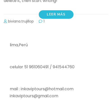
delete it, then start writing!
LEER MÁS
biviana.trujillop
1
lima,Perú
celular 51 961060491 / 941544760
mail : inkaviptours@hotmail.com
inkaviptours@gmail.com