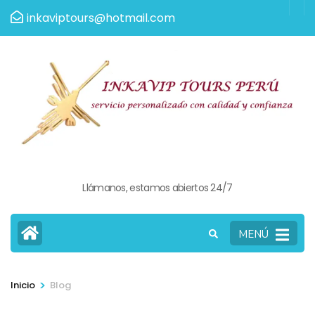
Saltar
inkaviptours@hotmail.com
al
contenido
(presiona
la
tecla
Intro)
Llámanos, estamos abiertos 24/7
MENÚ
>
Inicio
Blog